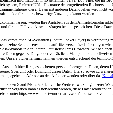
utomatisch Informationen in so genannten Server-Log Files, die Ihr Bro
iebssystem, Referrer URL, Hostname des zugreifenden Rechners und Uh
usammenführung dieser Daten mit anderen Datenquellen wird nicht vo
haltspunkte für eine rechtswidrige Nutzung bekannt werden.
ukommen lassen, werden Ihre Angaben aus dem Anfrageformular inklu
und für den Fall von Anschlussfragen bei uns gespeichert. Diese Date
as verbreitete SSL-Verfahren (Secure Socket Layer) in Verbindung mit
 einzelne Seite unseres Internetauftrittes verschlüsselt übertragen wir
loss-Symbols in der unteren Statusleiste Ihres Browsers. Wir bedienen
re Daten gegen zufällige oder vorsätzliche Manipulationen, teilweisen 
tzen. Unsere Sicherheitsmaßnahmen werden entsprechend der technologi
iche Auskunft über Ihre gespeicherten personenbezogenen Daten, dere
htigung, Sperrung oder Löschung dieser Daten. Hierzu sowie zu weit
ssum angegebenen Adresse an den Anbieter wenden oder über das
Konta
g und hat den Stand Mai 2020. Durch die Weiterentwicklung unserer We
dlicher Vorgaben kann es notwendig werden, diese Datenschutzerklärun
ebsite unter
https://www.dubistwunderbar-sz.com/datenschutz
von Ihne