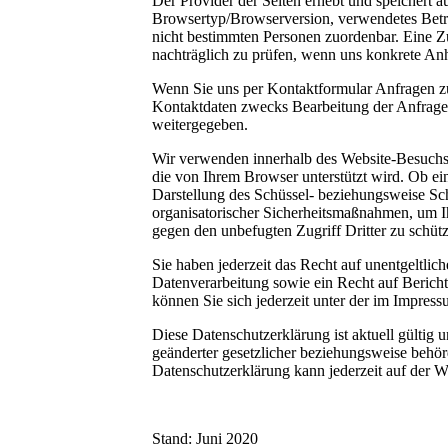
Der Provider der Seiten erhebt und speichert a
Browsertyp/Browserversion, verwendetes Betr
nicht bestimmten Personen zuordenbar. Eine Z
nachträglich zu prüfen, wenn uns konkrete An
Wenn Sie uns per Kontaktformular Anfragen z
Kontaktdaten zwecks Bearbeitung der Anfrage 
weitergegeben.
Wir verwenden innerhalb des Website-Besuchs d
die von Ihrem Browser unterstützt wird. Ob eine
Darstellung des Schüssel- beziehungsweise Sch
organisatorischer Sicherheitsmaßnahmen, um Ih
gegen den unbefugten Zugriff Dritter zu schü
Sie haben jederzeit das Recht auf unentgeltl
Datenverarbeitung sowie ein Recht auf Beric
können Sie sich jederzeit unter der im Impre
Diese Datenschutzerklärung ist aktuell gülti
geänderter gesetzlicher beziehungsweise behör
Datenschutzerklärung kann jederzeit auf der W
Stand: Juni 2020