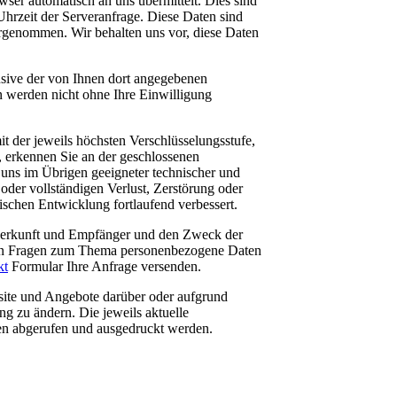
wser automatisch an uns übermittelt. Dies sind
rzeit der Serveranfrage. Diese Daten sind
rgenommen. Wir behalten uns vor, diese Daten
sive der von Ihnen dort angegebenen
n werden nicht ohne Ihre Einwilligung
 der jeweils höchsten Verschlüsselungsstufe,
d, erkennen Sie an der geschlossenen
 uns im Übrigen geeigneter technischer und
oder vollständigen Verlust, Zerstörung oder
schen Entwicklung fortlaufend verbessert.
n Herkunft und Empfänger und den Zweck der
eren Fragen zum Thema personenbezogene Daten
kt
Formular Ihre Anfrage versenden.
bsite und Angebote darüber oder aufgrund
g zu ändern. Die jeweils aktuelle
n abgerufen und ausgedruckt werden.