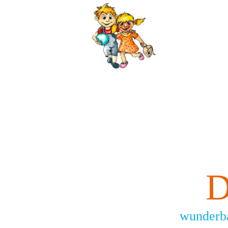
D
wunderba